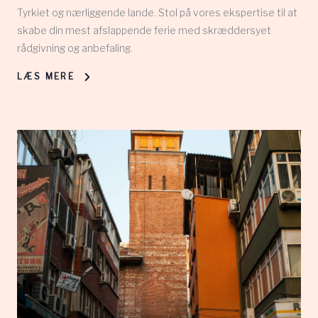
Tyrkiet og nærliggende lande. Stol på vores ekspertise til at
skabe din mest afslappende ferie med skræddersyet
rådgivning og anbefaling.
LÆS MERE