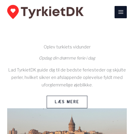
Gå
til
indholdet
Oplev turkiets vidunder
Opdag din drømme ferie i dag
Lad TyrkietDK guide dig til de bedste feriesteder og skjulte
perler, hvilket sikrer en afslappende oplevelse fyldt med
uforglemmelige øjeblikke.
LÆS MERE